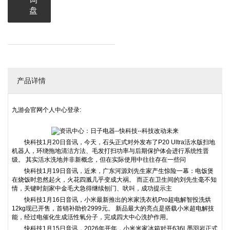
盘
产品详情
九游会官网个人中心登录:
快科技1月20日音讯，今天，石头正式对外发布了P20 Ultra活水版扫地
机器人，环绕拖地清洁方法、毛发打扫功率与后期保护体会进行系统性晋
级。 其实活水洗地并非新概念，但在实际使用中往往存在一些问
快科技1月19日音讯，近来，广东河源刘先生家产生惊险一幕：电饭煲
在烧饭时忽然起火，火花四溅几乎变成大祸。 而正在卫生间的刘先生毫不知
情，关键时刻家中金毛犬急得继续刨门、吠叫，成功提示主
快科技1月16日音讯，小米最新推出的米家洗衣机Pro超电解智投洗烘
12kg现已开售，首销补助价2999元。 新品最大的亮点是搭载小米超电解技
能，经过电催化生成活性氧分子，完成四大中心洗护作用。
快科技1月15日音讯，2026年开年，小米米家冰箱对开636L墨羽岩正式