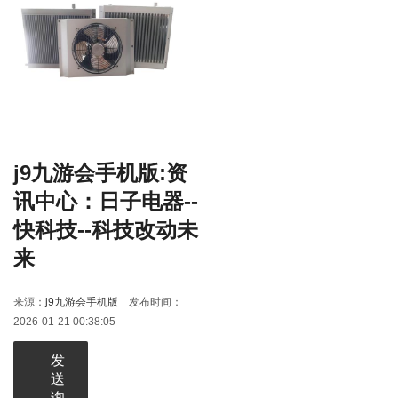
j9九游会手机版:资
讯中心：日子电器--
快科技--科技改动未
来
来源：
j9九游会手机版
发布时间：
2026-01-21 00:38:05
发
送
询