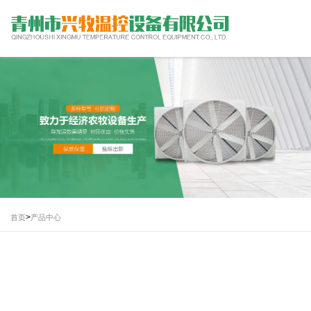
>
首页
产品中心