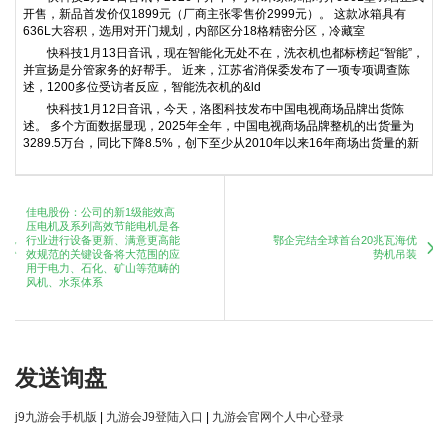
开售，新品首发价仅1899元（厂商主张零售价2999元）。 这款冰箱具有
636L大容积，选用对开门规划，内部区分18格精密分区，冷藏室
快科技1月13日音讯，现在智能化无处不在，洗衣机也都标榜起“智能”，
并宣扬是分管家务的好帮手。 近来，江苏省消保委发布了一项专项调查陈
述，1200多位受访者反应，智能洗衣机的&ld
快科技1月12日音讯，今天，洛图科技发布中国电视商场品牌出货陈
述。 多个方面数据显现，2025年全年，中国电视商场品牌整机的出货量为
3289.5万台，同比下降8.5%，创下至少从2010年以来16年商场出货量的新
佳电股份：公司的新1级能效高
压电机及系列高效节能电机是各
行业进行设备更新、满意更高能
鄂企完结全球首台20兆瓦海优
效规范的关键设备将大范围的应
势机吊装
用于电力、石化、矿山等范畴的
风机、水泵体系
发送询盘
j9九游会手机版
|
九游会J9登陆入口
|
九游会官网个人中心登录